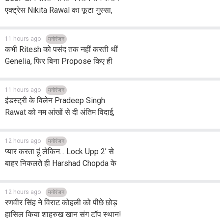
एक्ट्रेस Nikita Rawal का फूटा गुस्सा,
बोलीं- Ranbir Kapoor श्री राम के रोल के
लिए लायक नहीं
11 hours ago
मनोरंजन
कभी Ritesh को पसंद तक नहीं करती थीं
Genelia, फिर बिना Propose किए ही
रचा ली शादी...बेहद फ़िल्मी है दोनों की
Love Story
11 hours ago
मनोरंजन
इंडस्ट्री के विलेन Pradeep Singh
Rawat को नम आंखों से दी अंतिम विदाई,
मुंबई में हुआ अंतिम संस्कार
12 hours ago
मनोरंजन
प्यार करता हूं लेकिन... Lock Upp 2’ से
बाहर निकलते ही Harshad Chopda के
बदले तेवर, Shivangi Joshi संग रिश्ते
तोड़ी चुप्पी
12 hours ago
मनोरंजन
रणवीर सिंह ने विराट कोहली को पीछे छोड़
हासिल किया शाहरुख खान संग टॉप स्थान!