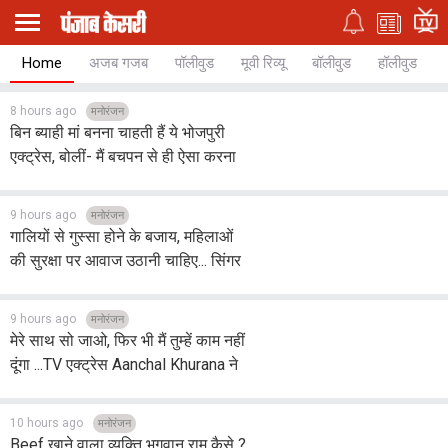
Home
अजब गजब
पॉलीवुड
मूवी रिव्यू
बॉलीवुड
हॉलीवुड
8 hours ago
मनोरंजन
बिन ब्याही मां बनना चाहती हैं ये भोजपुरी
एक्ट्रेस, बोलीं- मैं बचपन से ही ऐसा करना
चाहती थी, पति हो या न हो, मुझे बच्चा चाहिए
9 hours ago
मनोरंजन
गालियों से गुस्सा होने के बजाय, महिलाओं
की सुरक्षा पर आवाज उठानी चाहिए... सिंगर
Neha Bhasin ने PM मोदी से किया
सवाल
9 hours ago
मनोरंजन
मेरे साथ सो जाओ, फिर भी मैं तुम्हें काम नहीं
दूंगा ...TV एक्ट्रेस Aanchal Khurana ने
खोली इंडस्ट्री की पोल
10 hours ago
मनोरंजन
Beef खाने वाला व्यक्ति भगवान राम कैसे ?