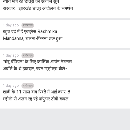
न्याय मांग रहे छात्रों की आवाज सुने
सरकार... झारखंड छात्र आंदोलन के समर्थन
में उतरीं एक्ट्रेस Rupali Ganguly
1 day ago
मनोरंजन
बहुत दर्द में हैं एक्ट्रेस Rashmika
Mandanna, चलना-फिरना तक हुआ
मुश्किल, चोट देख डॉक्टर भी हुए हैरान
1 day ago
मनोरंजन
''चंदू चैंपियन'' के लिए कार्तिक आर्यन नेशनल
अवॉर्ड के थे हकदार, पवन मल्होत्रा बोले-
''वो लड़का कमाल का था''
1 day ago
मनोरंजन
शादी के 11 साल बाद रिश्ते में आई दरार, 8
महीनों से अलग रह रहे पॉपुलर टीवी कपल
Himanshu-Amrita, क्या हो जाएगा
तलाक ?