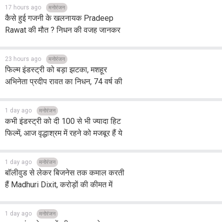
17 hours ago
मनोरंजन
कैसे हुई गजनी के खलनायक Pradeep
Rawat की मौत ? निधन की वजह जानकर
आप भी हो जाएंगे भावुक
23 hours ago
मनोरंजन
फिल्म इंडस्ट्री को बड़ा झटका, मशहूर
अभिनेता प्रदीप रावत का निधन, 74 वर्ष की
उम्र में ली अंतिम सांस
1 day ago
मनोरंजन
कभी इंडस्ट्री को दी 100 से भी ज्यादा हिट
फिल्में, आज वृद्धाश्रम में रहने को मजबूर हैं ये
एक्टर, रजनीकांत ने 1 लाख रुपए देकर की
मदद
1 day ago
मनोरंजन
बॉलीवुड से लेकर बिजनेस तक कमाल करती
हैं Madhuri Dixit, करोड़ों की कीमत में
बेचा अपना मुंबई का ऑफिस
1 day ago
मनोरंजन