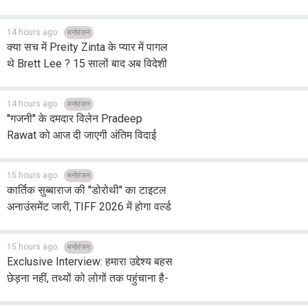
14 hours ago
मनोरंजन
क्या सच में Preity Zinta के प्यार में पागल
थे Brett Lee ? 15 सालों बाद अब विदेशी
क्रिकेटर ने तोड़ी चुप्पी
14 hours ago
मनोरंजन
''गजनी'' के दमदार विलेन Pradeep
Rawat को आज दी जाएगी अंतिम विदाई
जानें, कब और कहा होगा अंतिम संस्कार ?
15 hours ago
मनोरंजन
कार्तिक सुब्बाराज की ''डोरोथी'' का टाइटल
अनाउंसमेंट जारी, TIFF 2026 में होगा वर्ल्ड
प्रीमियर
15 hours ago
मनोरंजन
Exclusive Interview: हमारा उद्देश्य बहस
छेड़ना नहीं, तथ्यों को लोगों तक पहुंचाना है-
चंद्रचूड़ घोष