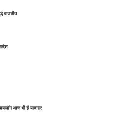
 हुई बातचीत
आदेश
डायलॉग आज भी हैं यादगार