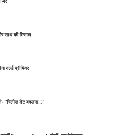
टीजर
े और साथ की मिसाल
ा वर्ल्ड प्रीमियर
े- ''रिलीज़ डेट बदलना...''