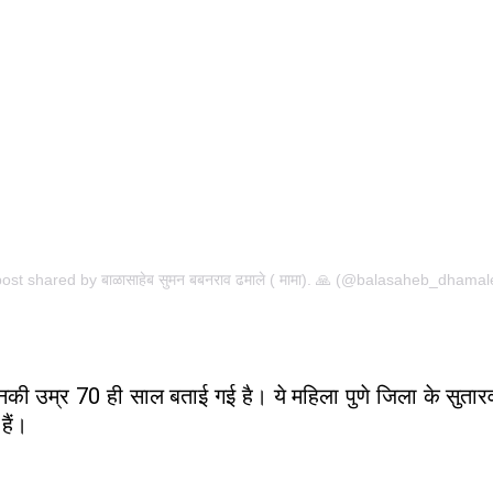
post shared by बाळासाहेब सुमन बबनराव ढमाले ( मामा). 🙏 (@balasaheb_dhamal
नकी उम्र 70 ही साल बताई गई है। ये महिला पुणे जिला के सुतारवाड
हैं।