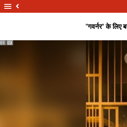
''गवर्नर'' के लि