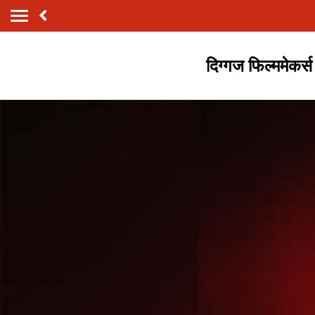
दिग्गज फिल्ममेकर्