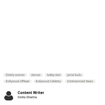
Elderly woman
dances
bobby deol
jamal kudu
Bollywood Offbeat
Bollywood Celebrity
Entertainment News
Content Writer
Smita Sharma